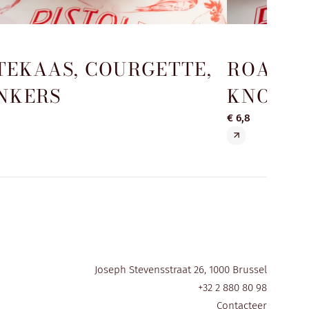
TEKAAS, COURGETTE,
ROASTB
NKERS
KNOLSE
€ 6,8
Joseph Stevensstraat 26, 1000 Brussel
+32 2 880 80 98
Contacteer