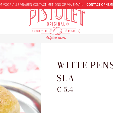
M VOOR ALLE VRAGEN CONTACT
MET ONS OP VIA E-MAIL
CONTACT OPNEM
WITTE PEN
SLA
€ 5,4