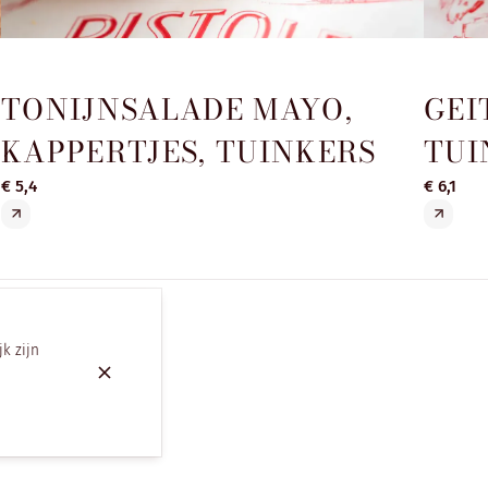
TONIJNSALADE MAYO,
GEI
KAPPERTJES, TUINKERS
TUI
€ 5,4
€ 6,1
jk zijn