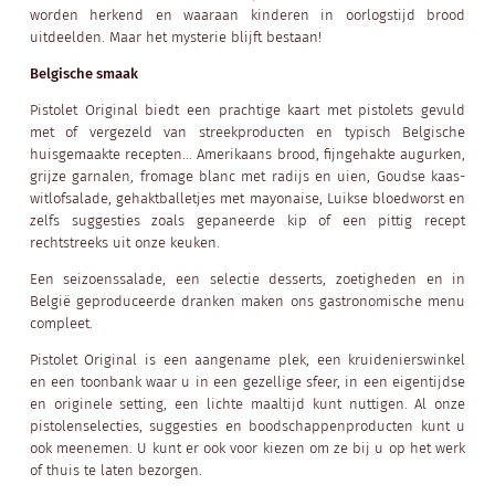
worden herkend en waaraan kinderen in oorlogstijd brood
uitdeelden. Maar het mysterie blijft bestaan!
Belgische smaak
Pistolet Original biedt een prachtige kaart met pistolets gevuld
met of vergezeld van streekproducten en typisch Belgische
huisgemaakte recepten... Amerikaans brood, fijngehakte augurken,
grijze garnalen, fromage blanc met radijs en uien, Goudse kaas-
witlofsalade, gehaktballetjes met mayonaise, Luikse bloedworst en
zelfs suggesties zoals gepaneerde kip of een pittig recept
rechtstreeks uit onze keuken.
Een seizoenssalade, een selectie desserts, zoetigheden en in
België geproduceerde dranken maken ons gastronomische menu
compleet.
Pistolet Original is een aangename plek, een kruidenierswinkel
en een toonbank waar u in een gezellige sfeer, in een eigentijdse
en originele setting, een lichte maaltijd kunt nuttigen. Al onze
pistolenselecties, suggesties en boodschappenproducten kunt u
ook meenemen. U kunt er ook voor kiezen om ze bij u op het werk
of thuis te laten bezorgen.