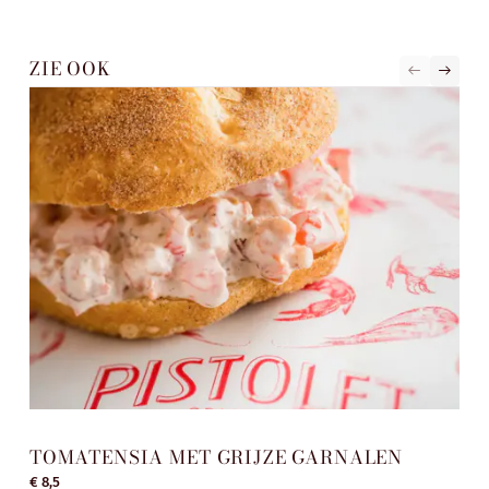
ZIE OOK
TOMATENSIA MET GRIJZE GARNALEN
EC
€ 8,5
€ 8,