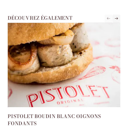
DÉCOUVREZ ÉGALEMENT
PISTOLET BOUDIN BLANC OIGNONS
PI
FONDANTS
PO