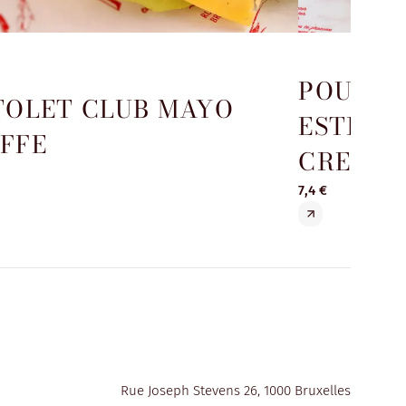
POULET
TOLET CLUB MAYO
ESTRAG
FFE
CRESSO
7,4 €
Rue Joseph Stevens 26, 1000 Bruxelles