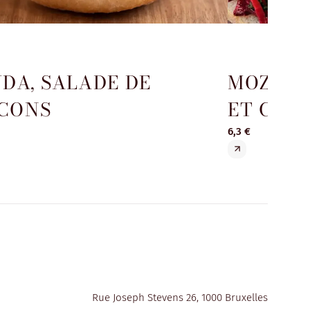
DA, SALADE DE
MOZZA 
CONS
ET CRE
6,3 €
Rue Joseph Stevens 26, 1000 Bruxelles