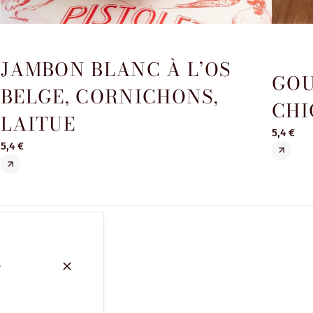
JAMBON BLANC À L’OS
GOU
BELGE, CORNICHONS,
CHI
LAITUE
5,4 €
5,4 €
e